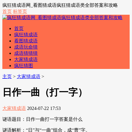
疯狂猜成语网_看图猜成语疯狂猜成语类全部答案和攻略
首页
标签页
首页
疯狂猜成语
看图猜成语
成语玩命猜
成语猜猜猜
大家猜成语
疯狂猜图
主页
>
大家猜成语
>
日作一曲（打一字）
大家猜成语
2024-07-22 17:53
谜语题目：日作一曲打一字答案是什么
谜语解析：“日”与“一曲”组合，成“曹”字。