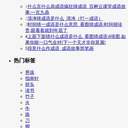
1
什么言什么鼎成语疯狂猜成语_百树云课堂成语故
事:一言九鼎
2
清净猜成语是什么_清净（打一成语）
3
时间猜一成语是什么意思_看图猜成语:时间很珍
贵,眼看着就到年底了
4
上面下面猜什么成语是什么_看图猜成语:8张图,如
果你能一口气全对!下一个天才非你莫属!
5
得意什么作成语_成语故事简笔画
热门标签
男孩
指南针
箭头
读书
竹子
火
牛
路
刀
脚