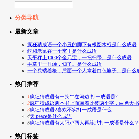
分类导航
最新文章
疯狂猜成语一个小丑的脚下有根圆木棍是什么成语
蛇和老鼠在一个窝里是什么成语
天平秤上1000个金元宝，一把扫帚。是什么成语
手掌里一只蝉，知了。是什么成语
一个兵端着枪，后面一个人拿着白色旗子。是什么
热门推荐
1
疯狂猜成语有一头牛在河边 打一成语是?
2
疯狂猜成语两本书上面写着此彼两个字，白色大书
3
疯狂猜成语2喜欢不实打一成语是什么
4
天 peace是什么成语
5
疯狂猜成语有太阳鸡两人再练武打一成语是什么？
热门标签