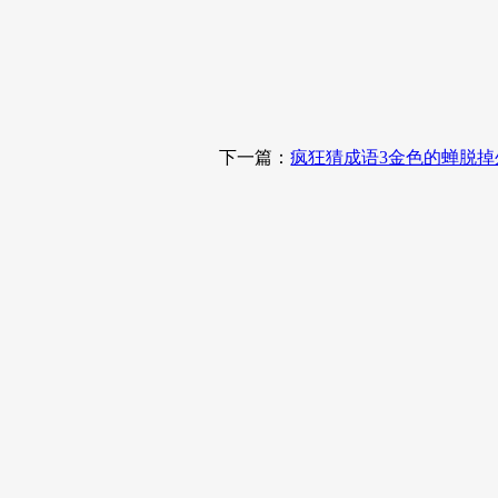
下一篇：
疯狂猜成语3金色的蝉脱