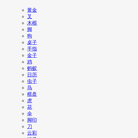
黄金
叉
木棍
脚
狗
桌子
手指
金子
鸡
蚂蚁
日历
虫子
鸟
棋盘
虎
花
伞
脚印
刀
云彩