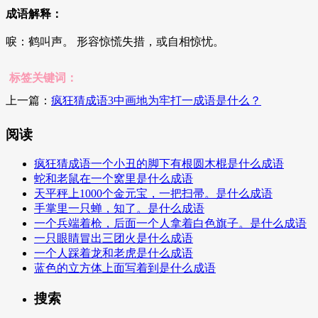
成语解释：
唳：鹤叫声。 形容惊慌失措，或自相惊忧。
标签关键词：
上一篇：
疯狂猜成语3中画地为牢打一成语是什么？
阅读
疯狂猜成语一个小丑的脚下有根圆木棍是什么成语
蛇和老鼠在一个窝里是什么成语
天平秤上1000个金元宝，一把扫帚。是什么成语
手掌里一只蝉，知了。是什么成语
一个兵端着枪，后面一个人拿着白色旗子。是什么成语
一只眼睛冒出三团火是什么成语
一个人踩着龙和老虎是什么成语
蓝色的立方体上面写着到是什么成语
搜索