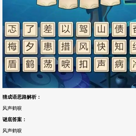
猜成语思路解析：
风声鹤唳
谜底答案：
风声鹤唳