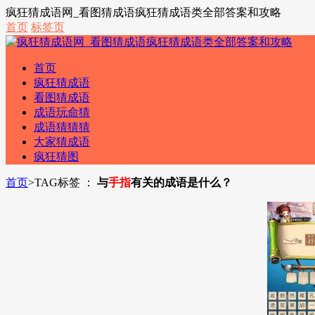
疯狂猜成语网_看图猜成语疯狂猜成语类全部答案和攻略
首页
标签页
首页
疯狂猜成语
看图猜成语
成语玩命猜
成语猜猜猜
大家猜成语
疯狂猜图
首页
>
TAG标签 ：
与
手指
有关的成语是什么？