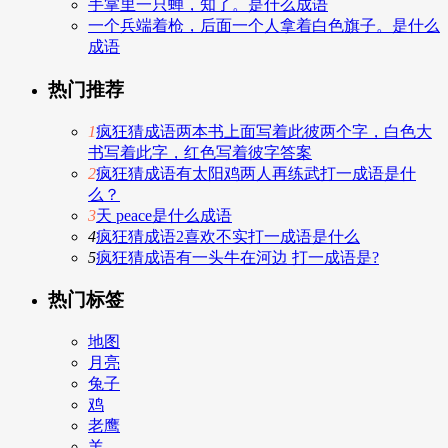
手掌里一只蝉，知了。是什么成语
一个兵端着枪，后面一个人拿着白色旗子。是什么
成语
热门推荐
1
疯狂猜成语两本书上面写着此彼两个字，白色大
书写着此字，红色写着彼字答案
2
疯狂猜成语有太阳鸡两人再练武打一成语是什
么？
3
天 peace是什么成语
4
疯狂猜成语2喜欢不实打一成语是什么
5
疯狂猜成语有一头牛在河边 打一成语是?
热门标签
地图
月亮
兔子
鸡
老鹰
羊