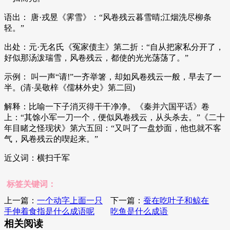
语出： 唐·戎昱《霁雪》：“风卷残云暮雪晴;江烟洗尽柳条
轻。”
出处：元·无名氏《冤家债主》第二折：“自从把家私分开了，
好似那汤泼瑞雪，风卷残云，都使的光光荡荡了。”
示例： 叫一声“请!”一齐举箸，却如风卷残云一般，早去了一
半。(清·吴敬梓《儒林外史》第二回)
解释：比喻一下子消灭得干干净净。《秦并六国平话》卷
上：“其馀小军一刀一个，便似风卷残云，从头杀去。”《二十
年目睹之怪现状》第六五回：“又叫了一盘炒面，他也就不客
气，风卷残云的喫起来。”
近义词：横扫千军
标签关键词：
上一篇：
一个动字上面一只
下一篇：
蚕在吃叶子和鲸在
手伸着食指是什么成语呢
吃鱼是什么成语
相关阅读