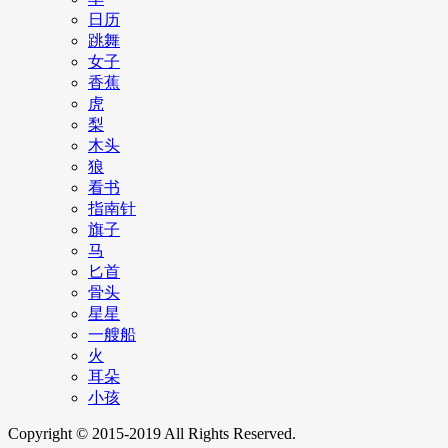
日历
跳舞
女子
香蕉
虎
梨
木头
狼
看书
指南针
旗子
马
匕首
骨头
星星
一艘船
火
耳朵
小孩
Copyright © 2015-2019 All Rights Reserved.