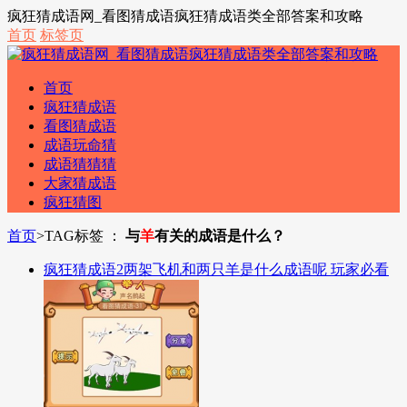
疯狂猜成语网_看图猜成语疯狂猜成语类全部答案和攻略
首页
标签页
首页
疯狂猜成语
看图猜成语
成语玩命猜
成语猜猜猜
大家猜成语
疯狂猜图
首页
>
TAG标签 ：
与
羊
有关的成语是什么？
疯狂猜成语2两架飞机和两只羊是什么成语呢 玩家必看