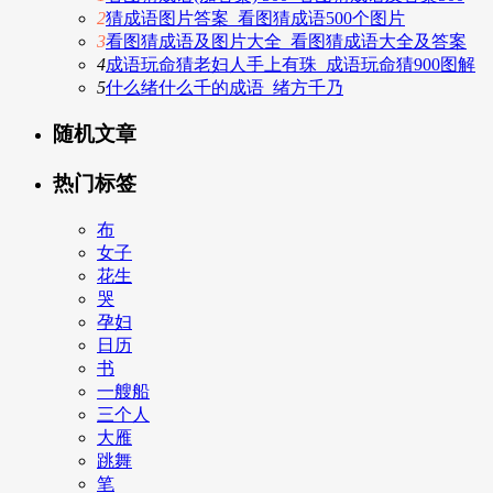
2
猜成语图片答案_看图猜成语500个图片
3
看图猜成语及图片大全_看图猜成语大全及答案
4
成语玩命猜老妇人手上有珠_成语玩命猜900图解
5
什么绪什么千的成语_绪方千乃
随机文章
热门标签
布
女子
花生
哭
孕妇
日历
书
一艘船
三个人
大雁
跳舞
笔