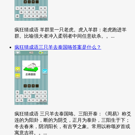
疯狂猜成语 羊群里一只老虎。虎入羊群：老虎跑进羊
群。比喻强大者冲入柔弱者中间任意砍杀。。...
疯狂猜成语三只羊去泰国咯答案是什么？
疯狂猜成语 三只羊去泰国咯。三阳开泰：《周易》称爻
连的为阳卦，断的为阴爻，正月为泰卦，三阳生于下；
冬去春来，阴消阳长，有吉亨之象。常用以称颂岁首或
寓意吉祥。。...