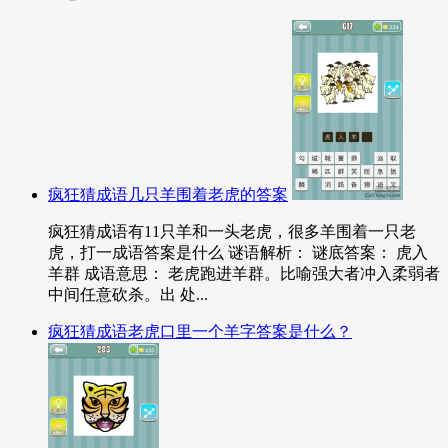
疯狂猜成语几只羊围着老虎的答案
疯狂猜成语有11只羊和一头老虎，很多羊围着一只老
虎，打一成语答案是什么 谜语解析： 谜底答案： 虎入
羊群 成语意思： 老虎跑进羊群。比喻强大者冲入柔弱者
中间任意砍杀。出 处...
疯狂猜成语老虎口里一个羊字答案是什么？