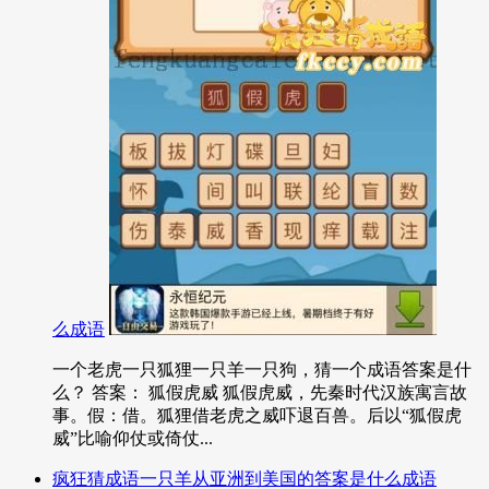
么成语
一个老虎一只狐狸一只羊一只狗，猜一个成语答案是什
么？ 答案： 狐假虎威 狐假虎威，先秦时代汉族寓言故
事。假：借。狐狸借老虎之威吓退百兽。后以“狐假虎
威”比喻仰仗或倚仗...
疯狂猜成语一只羊从亚洲到美国的答案是什么成语