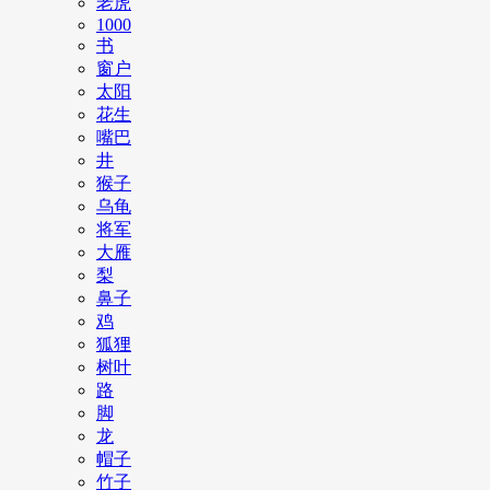
老虎
1000
书
窗户
太阳
花生
嘴巴
井
猴子
乌龟
将军
大雁
梨
鼻子
鸡
狐狸
树叶
路
脚
龙
帽子
竹子