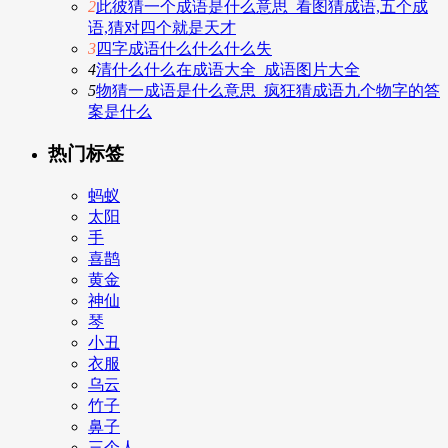
2
此彼猜一个成语是什么意思_看图猜成语,五个成
语,猜对四个就是天才
3
四字成语什么什么什么失
4
清什么什么在成语大全_成语图片大全
5
物猜一成语是什么意思_疯狂猜成语九个物字的答
案是什么
热门标签
蚂蚁
太阳
手
喜鹊
黄金
神仙
琴
小丑
衣服
乌云
竹子
鼻子
三个人