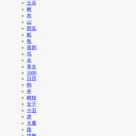
士兵
树
布
山
西瓜
船
鱼
喜鹊
鸟
伞
美女
1000
日历
狗
井
树枝
女子
小丑
虎
大雁
路
跳舞