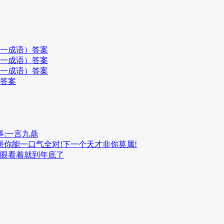
打一成语）答案
打一成语）答案
打一成语）答案
）答案
:一言九鼎
果你能一口气全对!下一个天才非你莫属!
,眼看着就到年底了