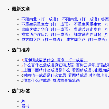
最新文章
不顾南北（打一成语）_不顾南北（打一成语）答案
不重生男重生女（打一成语）_不重生男重生女（
曹瞒兵败走华容（打一成语）_曹瞒兵败走华容（
禅堂诵声连日起（打一成语）_禅堂诵声连日起（
成方圆之路（打一成语）_成方圆之路（打一成语
热门推荐
1
清净猜成语是什么_清净（打一成语）
2
什么言什么鼎成语疯狂猜成语_百树云课堂成语故事
3
上面下面猜什么成语是什么_看图猜成语:8张图,如
4
时间猜一成语是什么意思_看图猜成语:时间很珍贵
5
得意什么作成语_成语故事简笔画
热门标签
鸡
看书