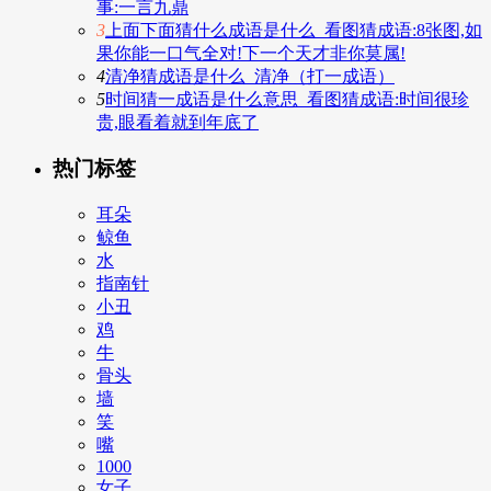
事:一言九鼎
3
上面下面猜什么成语是什么_看图猜成语:8张图,如
果你能一口气全对!下一个天才非你莫属!
4
清净猜成语是什么_清净（打一成语）
5
时间猜一成语是什么意思_看图猜成语:时间很珍
贵,眼看着就到年底了
热门标签
耳朵
鲸鱼
水
指南针
小丑
鸡
牛
骨头
墙
笑
嘴
1000
女子