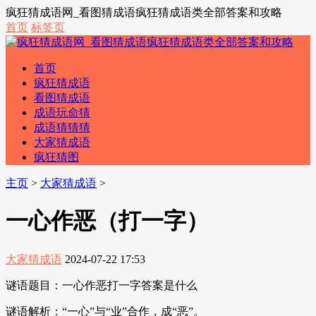
疯狂猜成语网_看图猜成语疯狂猜成语类全部答案和攻略
首页
标签页
首页
疯狂猜成语
看图猜成语
成语玩命猜
成语猜猜猜
大家猜成语
疯狂猜图
主页
>
大家猜成语
>
一心作恶（打一字）
大家猜成语
2024-07-22 17:53
谜语题目：一心作恶打一字答案是什么
谜语解析：“一心”与“业”合作，成“恶”。