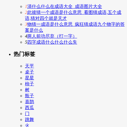
1
清什么什么在成语大全_成语图片大全
2
此彼猜一个成语是什么意思_看图猜成语,五个成
语,猜对四个就是天才
3
物猜一成语是什么意思_疯狂猜成语九个物字的答
案是什么
4
两人前功尽弃（打一字）
5
四字成语什么什么什么失
热门标签
天平
桌子
星星
柿子
树
瓶子
喜鹊
西瓜
门
跳舞
火