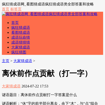
疯狂猜成语网_看图猜成语疯狂猜成语类全部答案和攻略
首页
标签页
首页
疯狂猜成语
看图猜成语
成语玩命猜
成语猜猜猜
大家猜成语
疯狂猜图
主页
>
大家猜成语
>
离休前作点贡献（打一字）
大家猜成语
2024-07-22 17:53
谜语题目：离休前作点贡献打一字答案是什么
谜语解析：“休”字的前半部分离去，余下“木”，与“点”组合