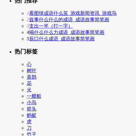
热门推荐
1
看图猜成语什么茧_游戏新闻资讯_游戏鸟
2
兹事什么什么的成语_成语故事简笔画
3
支出一半（打一字）
4
竭什么什么力成语_成语故事简笔画
5
辰口什么成语_成语故事简笔画
热门标签
心
树叶
喜鹊
花
火
一艘船
小鸟
箭头
蚂蚁
虎
刀
竹子