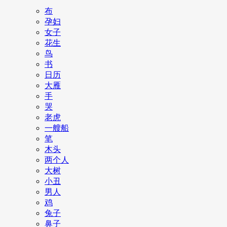
布
孕妇
女子
花生
鸟
书
日历
大雁
手
哭
老虎
一艘船
笔
木头
两个人
大树
小丑
男人
鸡
兔子
鼻子