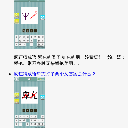
疯狂猜成语 紫色的叉子 红色的烟。姹紫嫣红：姹、嫣：
娇艳。形容各种花朵娇艳美丽。。...
疯狂猜成语卑亢打了两个叉答案是什么？