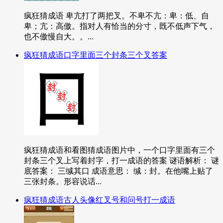
疯狂猜成语 卑亢打了两把叉。不卑不亢：卑：低、自
卑；亢：高傲。指对人有恰当的分寸，既不低声下气，
也不傲慢自大。。...
疯狂猜成语口字里面三个封条三个叉答案
疯狂猜成语和看图猜成语图片中，一个口字里面有三个
封条三个叉上写着封字，打一成语的答案 谜语解析： 谜
底答案： 三缄其口 成语意思： 缄：封。在他嘴上贴了
三张封条。形容说话...
疯狂猜成语古人头像红叉号和问号打一成语