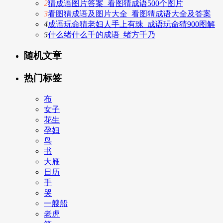
2
猜成语图片答案_看图猜成语500个图片
3
看图猜成语及图片大全_看图猜成语大全及答案
4
成语玩命猜老妇人手上有珠_成语玩命猜900图解
5
什么绪什么千的成语_绪方千乃
随机文章
热门标签
布
女子
花生
孕妇
鸟
书
大雁
日历
手
哭
一艘船
老虎