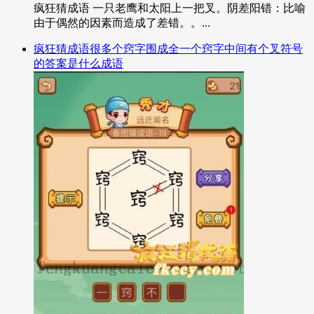
疯狂猜成语 一只老鹰和太阳上一把叉。阴差阳错：比喻
由于偶然的因素而造成了差错。。...
疯狂猜成语很多个窍字围成全一个窍字中间有个叉符号
的答案是什么成语