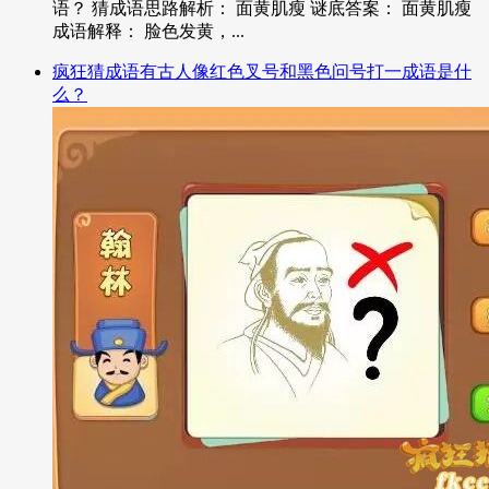
语？ 猜成语思路解析： 面黄肌瘦 谜底答案： 面黄肌瘦
成语解释： 脸色发黄，...
疯狂猜成语有古人像红色叉号和黑色问号打一成语是什
么？