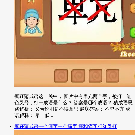
疯狂猜成语这一关中， 图片中有卑亢两个字，被打上红
色叉号，打一成语是什么？ 答案是哪个成语？ 猜成语思
路解析： 叉号说明是不得意思 谜底答案： 不卑不亢 成
语解释： 卑：低...
疯狂猜成语一个痒字一个痛字 痒和痛字打红叉打