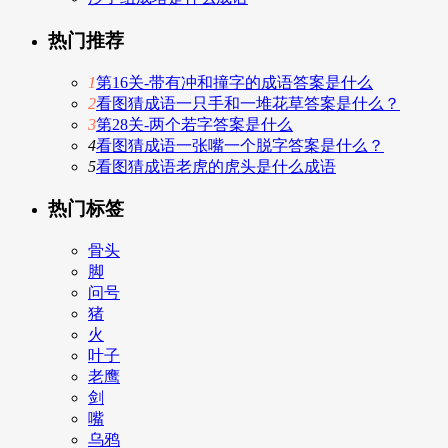
热门推荐
1
第16关-带有冲和撞字的成语答案是什么
2
看图猜成语一只手和一堆花草答案是什么？
3
第28关-两个若字答案是什么
4
看图猜成语一张嘴一个脱字答案是什么？
5
看图猜成语老虎的虎头是什么成语
热门标签
骨头
脚
问号
猪
火
叶子
老鹰
剑
嘴
乌鸦