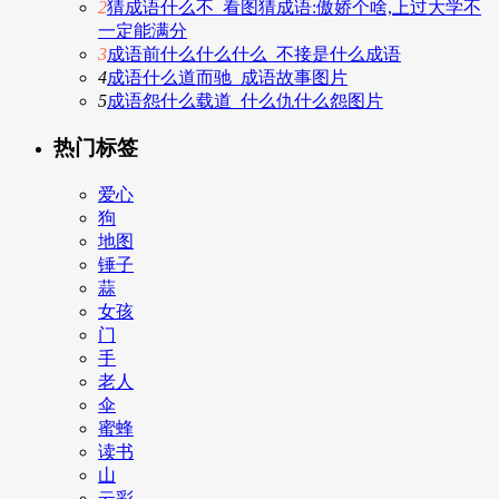
2
猜成语什么不_看图猜成语:傲娇个啥,上过大学不
一定能满分
3
成语前什么什么什么_不接是什么成语
4
成语什么道而驰_成语故事图片
5
成语怨什么载道_什么仇什么怨图片
热门标签
爱心
狗
地图
锤子
蒜
女孩
门
手
老人
伞
蜜蜂
读书
山
云彩