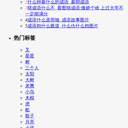
2
什么钟暮什么的成语_暮朝成语
3
猜成语什么不_看图猜成语:傲娇个啥,上过大学不
一定能满分
4
成语什么道而驰_成语故事图片
5
成语怨什么载道_什么仇什么怨图片
热门标签
叉
星星
树
三个人
太阳
大树
老鹰
小鸟
木棍
虎
船
瓶子
月亮
小孩